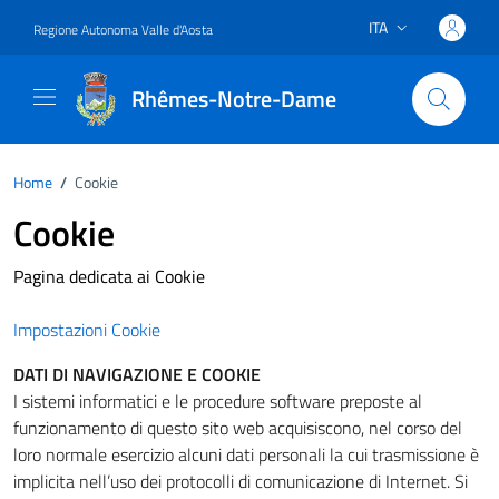
Vai ai contenuti
Vai al footer
ITA
Regione Autonoma Valle d'Aosta
Lingua attiva:
Rhêmes-Notre-Dame
Home
/
Cookie
Cookie
Pagina dedicata ai Cookie
Impostazioni Cookie
DATI DI NAVIGAZIONE E COOKIE
I sistemi informatici e le procedure software preposte al
funzionamento di questo sito web acquisiscono, nel corso del
loro normale esercizio alcuni dati personali la cui trasmissione è
implicita nell’uso dei protocolli di comunicazione di Internet. Si