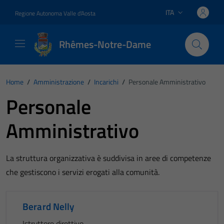
Vai ai contenuti
Vai al footer
ITA
Regione Autonoma Valle d'Aosta
Lingua attiva:
Rhêmes-Notre-Dame
Home
/
Amministrazione
/
Incarichi
/
Personale Amministrativo
Personale
Amministrativo
La struttura organizzativa è suddivisa in aree di competenze
che gestiscono i servizi erogati alla comunità.
Berard Nelly
Istruttore direttivo