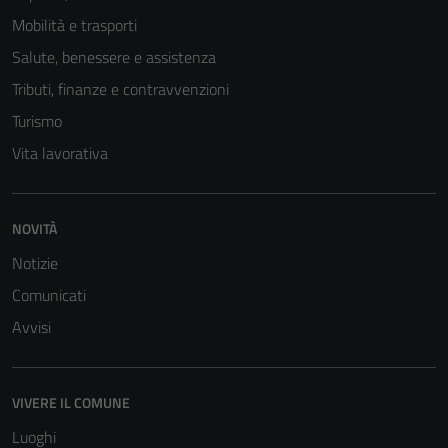
Mobilità e trasporti
Salute, benessere e assistenza
Tributi, finanze e contravvenzioni
Turismo
Vita lavorativa
Tecnici
NOVITÀ
Questi cookie
Notizie
sono necessari
Comunicati
per il
funzionamento
Avvisi
del sito e non
possono
essere
VIVERE IL COMUNE
disabilitati.
Luoghi
Questi cookie