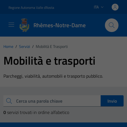
Vai ai contenuti
Vai al footer
ITA
Regione Autonoma Valle d'Aosta
Lingua attiva:
Rhêmes-Notre-Dame
Home
/
Servizi
/
Mobilità E Trasporti
Mobilità e trasporti
Parcheggi, viabilità, automobili e trasporto pubblico.
Esplora tutti i servizi
Cerca una parola chiave
Invio
0
servizi trovati in ordine alfabetico