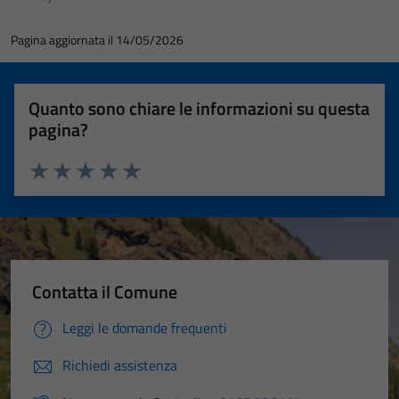
Pagina aggiornata il 14/05/2026
Quanto sono chiare le informazioni su questa
pagina?
Valuta 1 stelle su 5
Valuta 2 stelle su 5
Valuta 3 stelle su 5
Valuta 4 stelle su 5
Valuta 5 stelle su 5
Tecnici
Questi cookie
Contatta il Comune
sono necessari
per il
Leggi le domande frequenti
funzionamento
del sito e non
Richiedi assistenza
possono