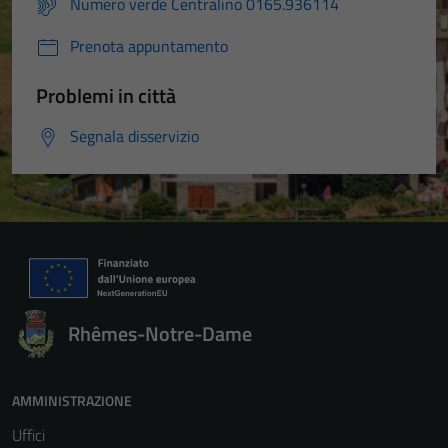
essere
Numero verde Centralino 0165.936114
disabilitati.
Prenota appuntamento
Questi cookie
non raccolgono
Problemi in città
informazioni
personali.
Segnala disservizio
Rhêmes-Notre-Dame
AMMINISTRAZIONE
Uffici