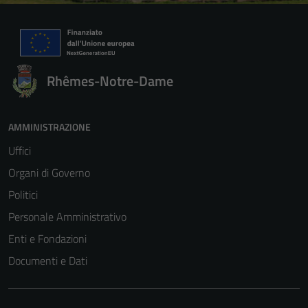
Rhêmes-Notre-Dame
Tecnici
AMMINISTRAZIONE
Questi cookie
Uffici
sono necessari
per il
Organi di Governo
funzionamento
Politici
del sito e non
Personale Amministrativo
possono
essere
Enti e Fondazioni
disabilitati.
Documenti e Dati
Questi cookie
non raccolgono
informazioni