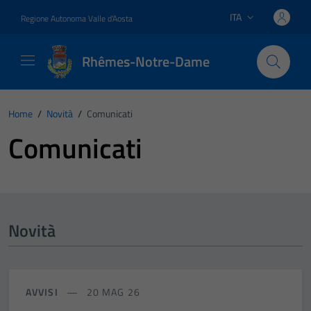
Vai ai contenuti
Vai al footer
ITA
Regione Autonoma Valle d'Aosta
Lingua attiva:
Rhêmes-Notre-Dame
Home
/
Novità
/
Comunicati
Comunicati
Novità
AVVISI
20 MAG 26