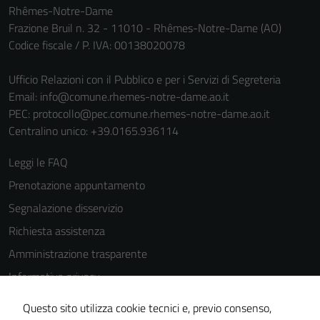
Rhêmes-Notre-Dame
Frazione Bruil n. 32 - 11010 - Rhêmes-Notre-Dame (AO)
Codice fiscale / P. IVA: 00138020078
Ufficio Relazioni con il Pubblico e per i Servizi di Segreteria
Email:
info@comune.rhemes-notre-dame.ao.it
PEC:
protocollo@pec.comune.rhemes-notre-dame.ao.it
Centralino unico: +39.0165.936114
Leggi le FAQ
Prenotazione appuntamento
Segnalazione disservizio
Richiesta assistenza
Amministrazione trasparente
Informativa privacy
Cookie Policy
Questo sito utilizza cookie tecnici e, previo consenso,