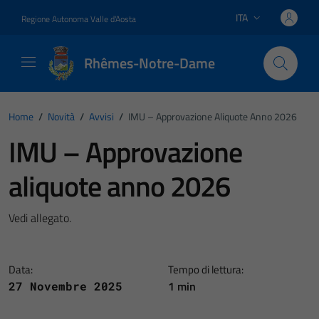
Vai ai contenuti
Vai al footer
ITA
Regione Autonoma Valle d'Aosta
Lingua attiva:
Rhêmes-Notre-Dame
Home
/
Novità
/
Avvisi
/
IMU – Approvazione Aliquote Anno 2026
IMU – Approvazione
aliquote anno 2026
Vedi allegato.
Data:
Tempo di lettura:
1 min
27 Novembre 2025