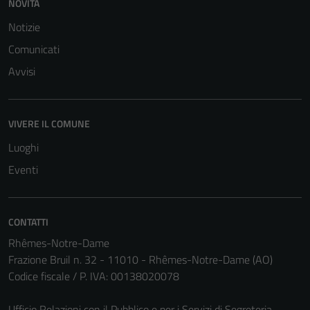
NOVITÀ
Notizie
Comunicati
Avvisi
VIVERE IL COMUNE
Luoghi
Eventi
CONTATTI
Tecnici
Rhêmes-Notre-Dame
Questi cookie
Frazione Bruil n. 32 - 11010 - Rhêmes-Notre-Dame (AO)
sono necessari
Codice fiscale / P. IVA: 00138020078
per il
funzionamento
Ufficio Relazioni con il Pubblico e per i Servizi di Segreteria