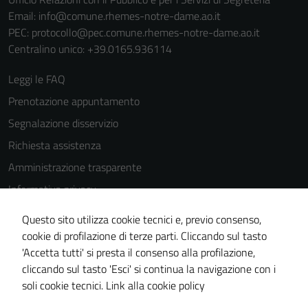
del sito e non
Email:
info@comune.rhemes-notre-dame.ao.it
possono
PEC:
protocollo@pec.comune.rhemes-notre-dame.ao.it
essere
Centralino unico: +39.0165.936114
disabilitati.
Questi cookie
Leggi le FAQ
non raccolgono
Prenotazione appuntamento
informazioni
Segnalazione disservizio
personali.
Richiesta assistenza
Amministrazione trasparente
Informativa privacy
Cookie Policy
Questo sito utilizza cookie tecnici e, previo consenso,
Note legali
cookie di profilazione di terze parti. Cliccando sul tasto
'Accetta tutti' si presta il consenso alla profilazione,
Dichiarazione di accessibilità
cliccando sul tasto 'Esci' si continua la navigazione con i
Piano di miglioramento del sito
soli cookie tecnici.
Link alla cookie policy