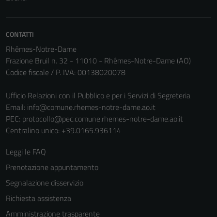
CONTATTI
Rhêmes-Notre-Dame
Frazione Bruil n. 32 - 11010 - Rhêmes-Notre-Dame (AO)
Codice fiscale / P. IVA: 00138020078
Ufficio Relazioni con il Pubblico e per i Servizi di Segreteria
Tecnici
Email:
info@comune.rhemes-notre-dame.ao.it
Questi cookie
PEC:
protocollo@pec.comune.rhemes-notre-dame.ao.it
sono necessari
Centralino unico: +39.0165.936114
per il
funzionamento
Leggi le FAQ
del sito e non
Prenotazione appuntamento
possono
Segnalazione disservizio
essere
disabilitati.
Richiesta assistenza
Questi cookie
Amministrazione trasparente