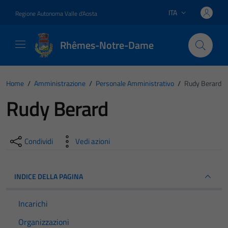
Vai ai contenuti
Vai al footer
ITA
Regione Autonoma Valle d'Aosta
Lingua attiva:
Rhêmes-Notre-Dame
Home
/
Amministrazione
/
Personale Amministrativo
/
Rudy Berard
Rudy Berard
Condividi
Vedi azioni
INDICE DELLA PAGINA
Incarichi
Organizzazioni