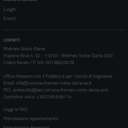
Luoghi
Eventi
CONTATTI
Rhêmes-Notre-Dame
Frazione Bruil n. 32 - 11010 - Rhêmes-Notre-Dame (AO)
Codice fiscale / P. IVA: 00138020078
Tecnici
Ufficio Relazioni con il Pubblico e per i Servizi di Segreteria
Questi cookie
Email:
info@comune.rhemes-notre-dame.ao.it
sono necessari
PEC:
protocollo@pec.comune.rhemes-notre-dame.ao.it
per il
Centralino unico: +39.0165.936114
funzionamento
del sito e non
Leggi le FAQ
possono
Prenotazione appuntamento
essere
disabilitati.
Segnalazione disservizio