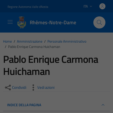
Vai ai contenuti
Vai al footer
ITA
Regione Autonoma Valle d'Aosta
Lingua attiva:
Rhêmes-Notre-Dame
Home
/
Amministrazione
/
Personale Amministrativo
/
Pablo Enrique Carmona Huichaman
Pablo Enrique Carmona
Huichaman
Condividi
Vedi azioni
INDICE DELLA PAGINA