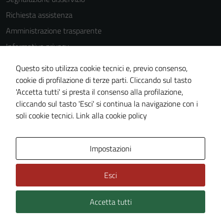
Questi cookie
Richiesta assistenza
non raccolgono
Amministrazione trasparente
informazioni
personali.
Informativa privacy
Cookie Policy
Questo sito utilizza cookie tecnici e, previo consenso,
Note legali
cookie di profilazione di terze parti. Cliccando sul tasto
'Accetta tutti' si presta il consenso alla profilazione,
Dichiarazione di accessibilità
cliccando sul tasto 'Esci' si continua la navigazione con i
Piano di miglioramento del sito
soli cookie tecnici.
Link alla cookie policy
Area Privata
Impostazioni
Esci
Accetta tutti
Credits: ©
Technical Design s.r.l.