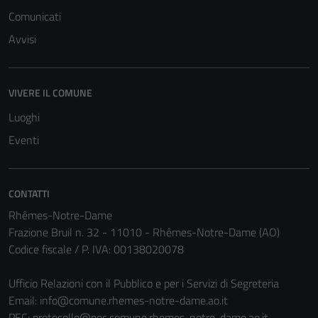
Comunicati
Avvisi
Tecnici
Questi cookie
VIVERE IL COMUNE
sono necessari
Luoghi
per il
funzionamento
Eventi
del sito e non
possono
essere
CONTATTI
disabilitati.
Rhêmes-Notre-Dame
Questi cookie
Frazione Bruil n. 32 - 11010 - Rhêmes-Notre-Dame (AO)
non raccolgono
Codice fiscale / P. IVA: 00138020078
informazioni
personali.
Ufficio Relazioni con il Pubblico e per i Servizi di Segreteria
Email:
info@comune.rhemes-notre-dame.ao.it
PEC:
protocollo@pec.comune.rhemes-notre-dame.ao.it