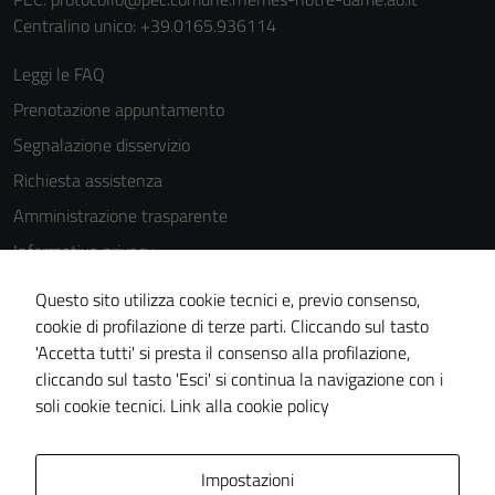
Centralino unico: +39.0165.936114
Leggi le FAQ
Prenotazione appuntamento
Segnalazione disservizio
Richiesta assistenza
Amministrazione trasparente
Informativa privacy
Cookie Policy
Questo sito utilizza cookie tecnici e, previo consenso,
Note legali
cookie di profilazione di terze parti. Cliccando sul tasto
'Accetta tutti' si presta il consenso alla profilazione,
Dichiarazione di accessibilità
cliccando sul tasto 'Esci' si continua la navigazione con i
Piano di miglioramento del sito
soli cookie tecnici.
Link alla cookie policy
Area Privata
Impostazioni