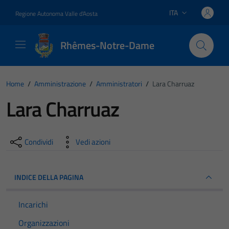
Vai ai contenuti
Vai al footer
ITA
Regione Autonoma Valle d'Aosta
Lingua attiva:
Rhêmes-Notre-Dame
Home
/
Amministrazione
/
Amministratori
/
Lara Charruaz
Lara Charruaz
Condividi
Vedi azioni
INDICE DELLA PAGINA
Incarichi
Organizzazioni