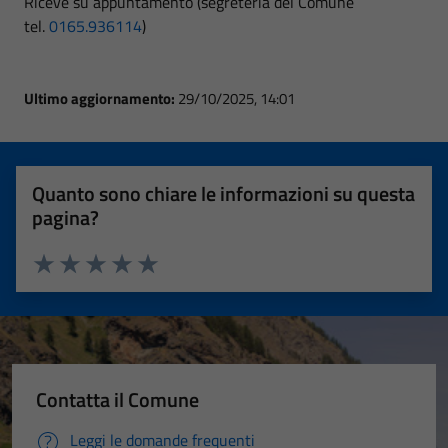
Riceve su appuntamento (segreteria del Comune
tel.
0165.936114
)
Ultimo aggiornamento:
29/10/2025, 14:01
Quanto sono chiare le informazioni su questa
pagina?
Valuta 1 stelle su 5
Valuta 2 stelle su 5
Valuta 3 stelle su 5
Valuta 4 stelle su 5
Valuta 5 stelle su 5
Contatta il Comune
Leggi le domande frequenti