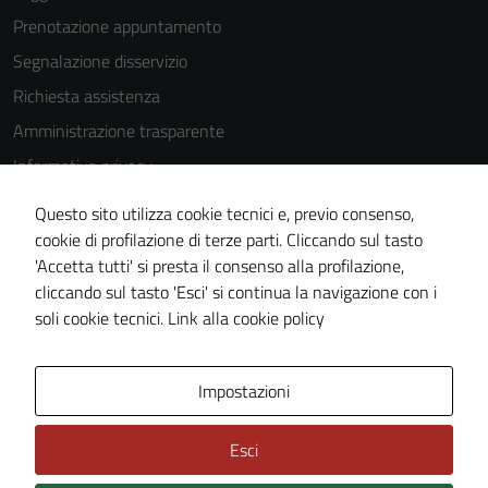
Prenotazione appuntamento
Tecnici
Segnalazione disservizio
Questi cookie
Richiesta assistenza
sono necessari
Amministrazione trasparente
per il
Informativa privacy
funzionamento
del sito e non
Cookie Policy
Questo sito utilizza cookie tecnici e, previo consenso,
possono
Note legali
cookie di profilazione di terze parti. Cliccando sul tasto
essere
'Accetta tutti' si presta il consenso alla profilazione,
Dichiarazione di accessibilità
disabilitati.
cliccando sul tasto 'Esci' si continua la navigazione con i
Questi cookie
Piano di miglioramento del sito
soli cookie tecnici.
Link alla cookie policy
non raccolgono
informazioni
personali.
Area Privata
Impostazioni
Esci