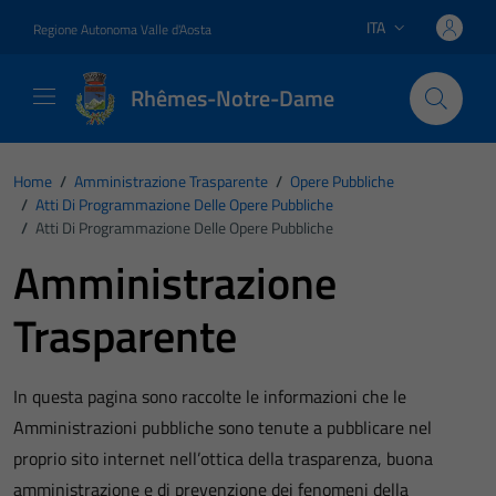
Vai ai contenuti
Vai al footer
ITA
Regione Autonoma Valle d'Aosta
Lingua attiva:
Rhêmes-Notre-Dame
Home
/
Amministrazione Trasparente
/
Opere Pubbliche
/
Atti Di Programmazione Delle Opere Pubbliche
/
Atti Di Programmazione Delle Opere Pubbliche
Amministrazione
Trasparente
In questa pagina sono raccolte le informazioni che le
Amministrazioni pubbliche sono tenute a pubblicare nel
proprio sito internet nell’ottica della trasparenza, buona
amministrazione e di prevenzione dei fenomeni della