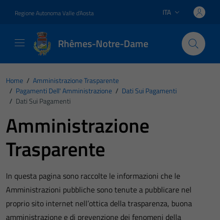
Vai ai contenuti
Vai al footer
ITA
Regione Autonoma Valle d'Aosta
Lingua attiva:
Rhêmes-Notre-Dame
Home
/
Amministrazione Trasparente
/
Pagamenti Dell' Amministrazione
/
Dati Sui Pagamenti
/
Dati Sui Pagamenti
Amministrazione
Trasparente
In questa pagina sono raccolte le informazioni che le
Amministrazioni pubbliche sono tenute a pubblicare nel
proprio sito internet nell’ottica della trasparenza, buona
amministrazione e di prevenzione dei fenomeni della