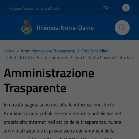
Vai ai contenuti
Vai al footer
ITA
Regione Autonoma Valle d'Aosta
Lingua attiva:
Rhêmes-Notre-Dame
Home
/
Amministrazione Trasparente
/
Enti Controllati
/
Enti Di Diritto Privato Controllati
/
Enti Di Diritto Privato Controllati
Amministrazione
Trasparente
In questa pagina sono raccolte le informazioni che le
Amministrazioni pubbliche sono tenute a pubblicare nel
proprio sito internet nell’ottica della trasparenza, buona
amministrazione e di prevenzione dei fenomeni della