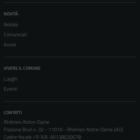
NOVITÀ
Notizie
Comunicati
Avvisi
VIVERE IL COMUNE
Luoghi
Eventi
Tecnici
CONTATTI
Questi cookie
Rhêmes-Notre-Dame
sono necessari
Frazione Bruil n. 32 - 11010 - Rhêmes-Notre-Dame (AO)
per il
Codice fiscale / P. IVA: 00138020078