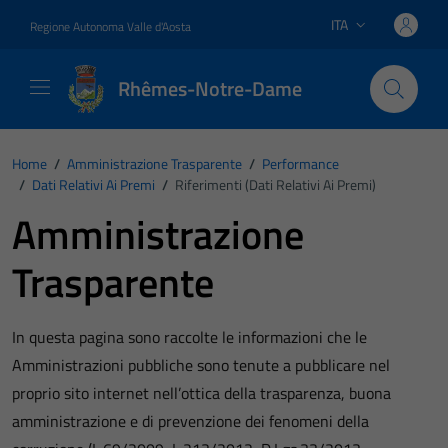
Vai ai contenuti
Vai al footer
ITA
Regione Autonoma Valle d'Aosta
Lingua attiva:
Rhêmes-Notre-Dame
Home
/
Amministrazione Trasparente
/
Performance
/
Dati Relativi Ai Premi
/
Riferimenti (Dati Relativi Ai Premi)
Amministrazione
Trasparente
In questa pagina sono raccolte le informazioni che le
Amministrazioni pubbliche sono tenute a pubblicare nel
proprio sito internet nell’ottica della trasparenza, buona
amministrazione e di prevenzione dei fenomeni della