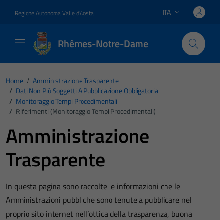
Vai ai contenuti
Vai al footer
ITA
Regione Autonoma Valle d'Aosta
Lingua attiva:
Rhêmes-Notre-Dame
Home
/
Amministrazione Trasparente
/
Dati Non Più Soggetti A Pubblicazione Obbligatoria
/
Monitoraggio Tempi Procedimentali
/
Riferimenti (Monitoraggio Tempi Procedimentali)
Amministrazione
Trasparente
In questa pagina sono raccolte le informazioni che le
Amministrazioni pubbliche sono tenute a pubblicare nel
proprio sito internet nell’ottica della trasparenza, buona