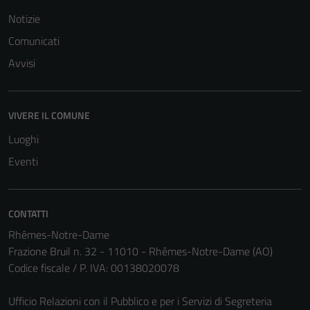
Notizie
Comunicati
Avvisi
VIVERE IL COMUNE
Luoghi
Eventi
CONTATTI
Tecnici
Rhêmes-Notre-Dame
Questi cookie
Frazione Bruil n. 32 - 11010 - Rhêmes-Notre-Dame (AO)
sono necessari
Codice fiscale / P. IVA: 00138020078
per il
funzionamento
Ufficio Relazioni con il Pubblico e per i Servizi di Segreteria