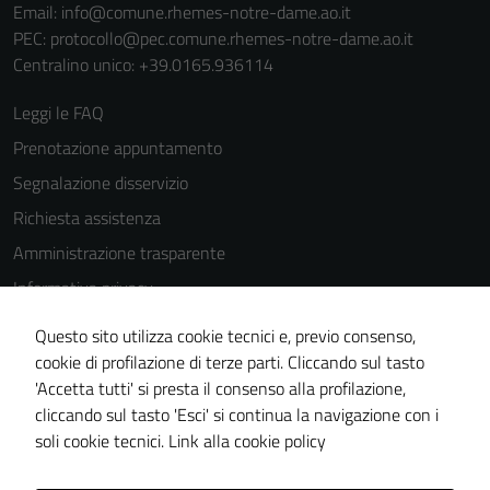
del sito e non
Email:
info@comune.rhemes-notre-dame.ao.it
possono
PEC:
protocollo@pec.comune.rhemes-notre-dame.ao.it
essere
Centralino unico: +39.0165.936114
disabilitati.
Leggi le FAQ
Questi cookie
non raccolgono
Prenotazione appuntamento
informazioni
Segnalazione disservizio
personali.
Richiesta assistenza
Amministrazione trasparente
Informativa privacy
Cookie Policy
Questo sito utilizza cookie tecnici e, previo consenso,
Note legali
cookie di profilazione di terze parti. Cliccando sul tasto
'Accetta tutti' si presta il consenso alla profilazione,
Dichiarazione di accessibilità
cliccando sul tasto 'Esci' si continua la navigazione con i
Piano di miglioramento del sito
soli cookie tecnici.
Link alla cookie policy