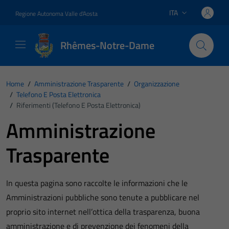
Vai ai contenuti
Vai al footer
ITA
Regione Autonoma Valle d'Aosta
Lingua attiva:
Rhêmes-Notre-Dame
Home
/
Amministrazione Trasparente
/
Organizzazione
/
Telefono E Posta Elettronica
/
Riferimenti (Telefono E Posta Elettronica)
Amministrazione
Trasparente
In questa pagina sono raccolte le informazioni che le
Amministrazioni pubbliche sono tenute a pubblicare nel
proprio sito internet nell’ottica della trasparenza, buona
amministrazione e di prevenzione dei fenomeni della