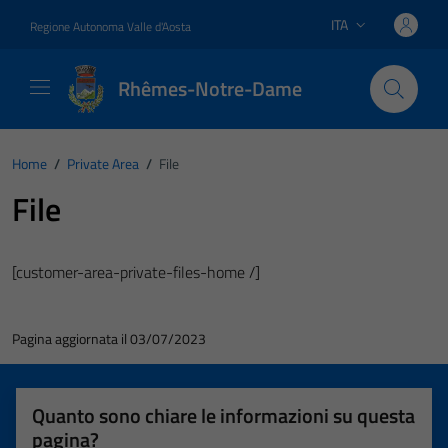
Vai ai contenuti
Vai al footer
ITA
Regione Autonoma Valle d'Aosta
Lingua attiva:
Rhêmes-Notre-Dame
Home
/
Private Area
/
File
File
[customer-area-private-files-home /]
Pagina aggiornata il 03/07/2023
Quanto sono chiare le informazioni su questa
pagina?