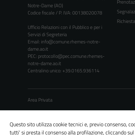
Prenota
Notre-Dame (AO)
Segnalazi
Codice fiscale / P. IVA: 00138020078
Richiest
Ufficio Relazioni con il Pubblico e per i
Servizi di Segreteria
Email:
info@comune.rhemes-notre-
dame.ao.it
PEC:
protocollo@pec.comune.rhemes-
notre-dame.ao.it
Centralino unico: +39.0165.936114
Area Privata
Questo sito utilizza cookie tecnici e, previo consenso, coo
tutti' si presta il consenso alla profilazione, cliccando sul