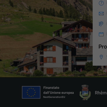
Pro
Rhêm