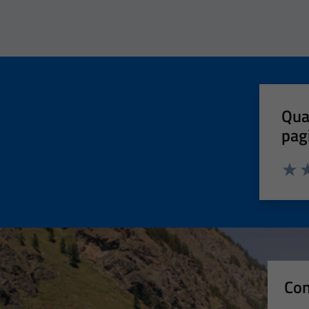
Qua
pag
Valut
Va
Con