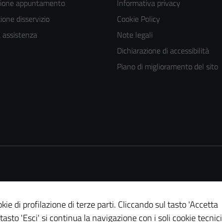
zione appuntamento
Informativa privacy
one disservizio
Cookie Policy
a assistenza
Note legali
Dichiarazione di accessibilità
Piano di miglioramento del sito
kie di profilazione di terze parti. Cliccando sul tasto 'Accetta
 tasto 'Esci' si continua la navigazione con i soli cookie tecnici