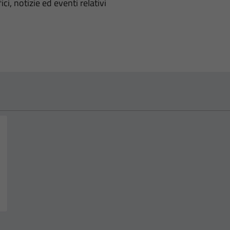
'argomento
ci, notizie ed eventi relativi