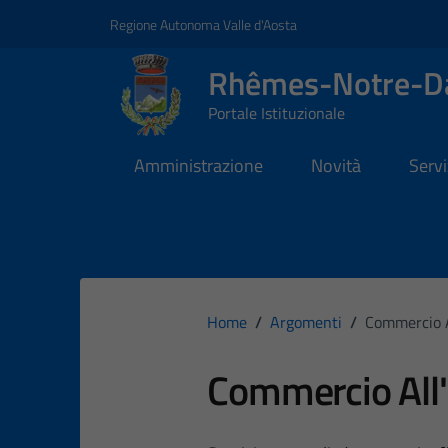
Vai ai contenuti
Vai al footer
Regione Autonoma Valle d'Aosta
Rhêmes-Notre-
Portale Istituzionale
Amministrazione
Novità
Servi
Home
/
Argomenti
/
Commercio A
Commercio All'