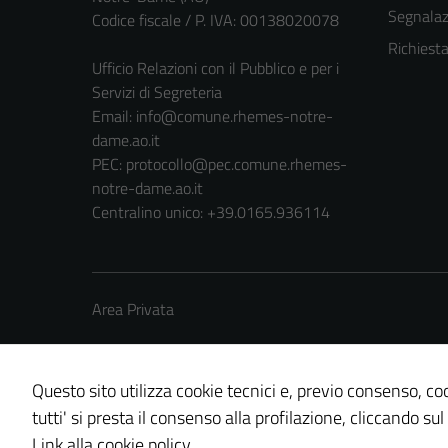
Segnalazi
Codice fiscale / P. IVA: 00138020078
Richiest
Ufficio Relazioni con il Pubblico e per i
Servizi di Segreteria
Email:
info@comune.rhemes-notre-
dame.ao.it
PEC:
protocollo@pec.comune.rhemes-
notre-dame.ao.it
Centralino unico: +39.0165.936114
Area Privata
Questo sito utilizza cookie tecnici e, previo consenso, coo
tutti' si presta il consenso alla profilazione, cliccando sul
Credits: ©
Technical Design s.r.l.
Link alla cookie policy