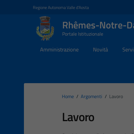
Vai ai contenuti
Vai al footer
Regione Autonoma Valle d'Aosta
Rhêmes-Notre-
Portale Istituzionale
Amministrazione
Novità
Servi
Home
/
Argomenti
/
Lavoro
Lavoro