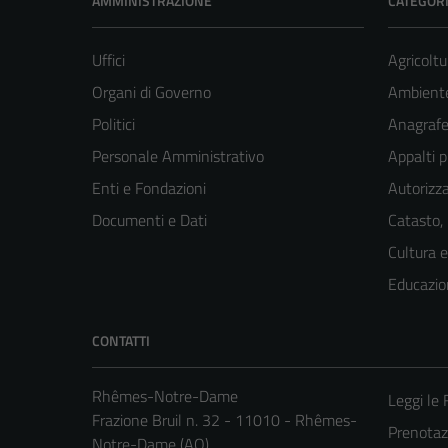
AMMINISTRAZIONE
CATEGORI
Uffici
Agricoltu
Organi di Governo
Ambient
Politici
Anagrafe 
Personale Amministrativo
Appalti p
Enti e Fondazioni
Autorizza
Documenti e Dati
Catasto,
Cultura 
Educazio
CONTATTI
Rhêmes-Notre-Dame
Leggi le
Frazione Bruil n. 32 - 11010 - Rhêmes-
Prenota
Notre-Dame (AO)