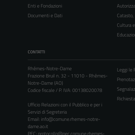
Enti e Fondazioni
Autorizza
Documenti e Dati
Catasto,
Cultura 
Educazio
CONTATTI
Rhêmes-Notre-Dame
Leggi le
Frazione Bruil n. 32 - 11010 - Rhêmes-
Prenota
Notre-Dame (AO)
Segnalazi
Codice fiscale / P. IVA: 00138020078
Richiest
Ufficio Relazioni con il Pubblico e per i
Servizi di Segreteria
Email:
info@comune.rhemes-notre-
dame.ao.it
PEC:
protocollo@pec.comune.rhemes-