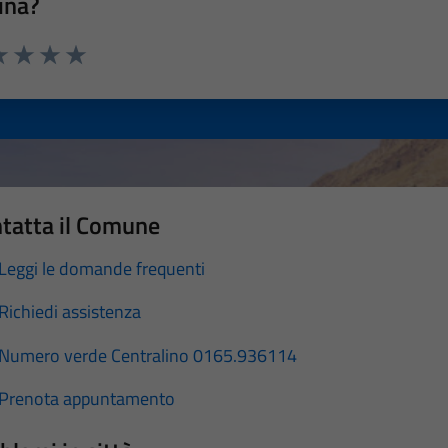
ina?
a 1 stelle su 5
luta 2 stelle su 5
Valuta 3 stelle su 5
Valuta 4 stelle su 5
Valuta 5 stelle su 5
tatta il Comune
Leggi le domande frequenti
Richiedi assistenza
Numero verde Centralino 0165.936114
Prenota appuntamento