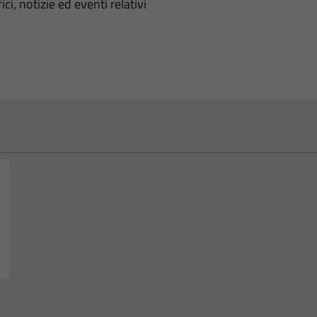
'argomento
ci, notizie ed eventi relativi