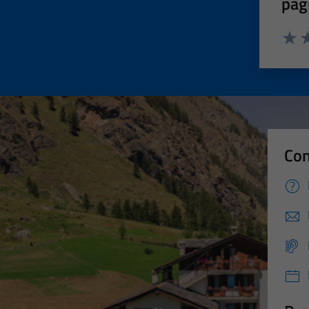
pag
Valut
Va
Con