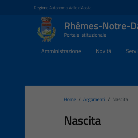
Vai ai contenuti
Vai al footer
Regione Autonoma Valle d'Aosta
Rhêmes-Notre-
Portale Istituzionale
Amministrazione
Novità
Servi
Home
/
Argomenti
/
Nascita
Nascita