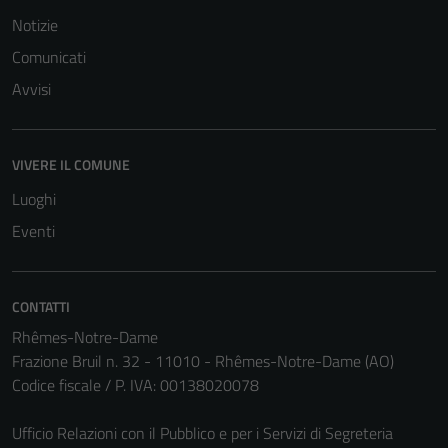
Notizie
Comunicati
Avvisi
VIVERE IL COMUNE
Luoghi
Eventi
CONTATTI
Tecnici
Rhêmes-Notre-Dame
Questi cookie
Frazione Bruil n. 32 - 11010 - Rhêmes-Notre-Dame (AO)
sono necessari
Codice fiscale / P. IVA: 00138020078
per il
funzionamento
Ufficio Relazioni con il Pubblico e per i Servizi di Segreteria