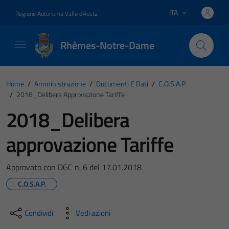
Vai ai contenuti
Vai al footer
ITA
Regione Autonoma Valle d'Aosta
Lingua attiva:
Rhêmes-Notre-Dame
Home
/
Amministrazione
/
Documenti E Dati
/
C.O.S.A.P.
/
2018_Delibera Approvazione Tariffe
2018_Delibera
approvazione Tariffe
Approvato con DGC n. 6 del 17.01.2018
C.O.S.A.P.
Condividi
Vedi azioni