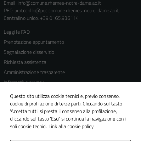
del sito e non
Email:
info@comune.rhemes-notre-dame.ao.it
possono
PEC:
protocollo@pec.comune.rhemes-notre-dame.ao.it
essere
Centralino unico: +39.0165.936114
disabilitati.
Leggi le FAQ
Questi cookie
non raccolgono
Prenotazione appuntamento
informazioni
Segnalazione disservizio
personali.
Richiesta assistenza
Amministrazione trasparente
Informativa privacy
Cookie Policy
Questo sito utilizza cookie tecnici e, previo consenso,
Note legali
cookie di profilazione di terze parti. Cliccando sul tasto
'Accetta tutti' si presta il consenso alla profilazione,
Dichiarazione di accessibilità
cliccando sul tasto 'Esci' si continua la navigazione con i
Piano di miglioramento del sito
soli cookie tecnici.
Link alla cookie policy