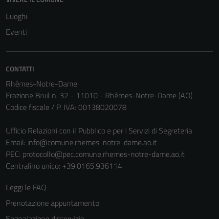
Tecnici
Luoghi
Questi cookie
Eventi
sono necessari
per il
funzionamento
CONTATTI
del sito e non
Rhêmes-Notre-Dame
possono
Frazione Bruil n. 32 - 11010 - Rhêmes-Notre-Dame (AO)
essere
Codice fiscale / P. IVA: 00138020078
disabilitati.
Questi cookie
Ufficio Relazioni con il Pubblico e per i Servizi di Segreteria
non raccolgono
Email:
info@comune.rhemes-notre-dame.ao.it
informazioni
PEC:
protocollo@pec.comune.rhemes-notre-dame.ao.it
personali.
Centralino unico: +39.0165.936114
Leggi le FAQ
Prenotazione appuntamento
Segnalazione disservizio