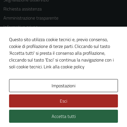
Richiesta assistenza
Amministrazione trasparente
Informativa privacy
Cookie Policy
Questo sito utilizza cookie tecnici e, previo consenso,
Note legali
cookie di profilazione di terze parti. Cliccando sul tasto
'Accetta tutti' si presta il consenso alla profilazione,
Dichiarazione di accessibilità
cliccando sul tasto 'Esci' si continua la navigazione con i
Piano di miglioramento del sito
soli cookie tecnici.
Link alla cookie policy
Area Privata
Impostazioni
Esci
Accetta tutti
Credits: ©
Technical Design s.r.l.