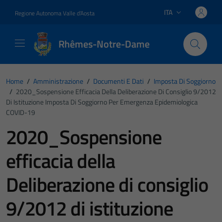
Vai ai contenuti
Vai al footer
ITA
Regione Autonoma Valle d'Aosta
Lingua attiva:
Rhêmes-Notre-Dame
Home
/
Amministrazione
/
Documenti E Dati
/
Imposta Di Soggiorno
/
2020_Sospensione Efficacia Della Deliberazione Di Consiglio 9/2012
Di Istituzione Imposta Di Soggiorno Per Emergenza Epidemiologica
COVID-19
2020_Sospensione
efficacia della
Deliberazione di consiglio
9/2012 di istituzione