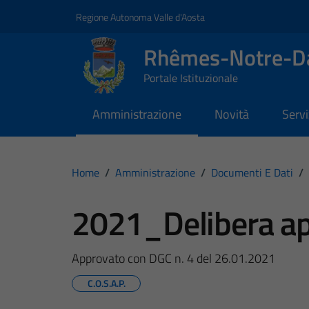
Vai ai contenuti
Vai al footer
Regione Autonoma Valle d'Aosta
Rhêmes-Notre-
Portale Istituzionale
Amministrazione
Novità
Servi
Home
/
Amministrazione
/
Documenti E Dati
/
2021_Delibera ap
Approvato con DGC n. 4 del 26.01.2021
C.O.S.A.P.