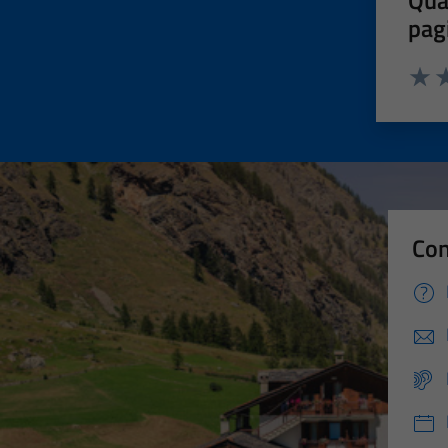
Qua
pag
Valut
Va
Con