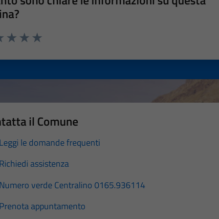
nto sono chiare le informazioni su questa
ina?
a 1 stelle su 5
luta 2 stelle su 5
Valuta 3 stelle su 5
Valuta 4 stelle su 5
Valuta 5 stelle su 5
tatta il Comune
Leggi le domande frequenti
Richiedi assistenza
Numero verde Centralino 0165.936114
Prenota appuntamento