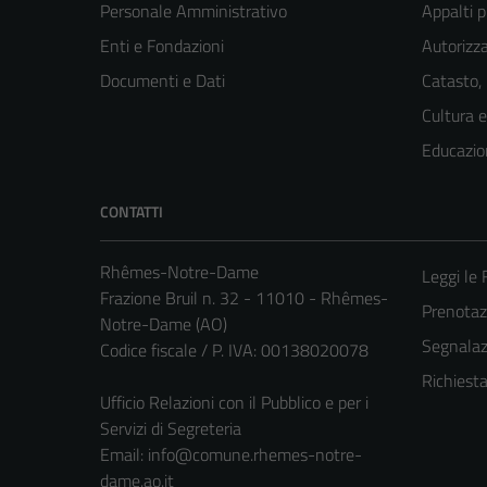
Personale Amministrativo
Appalti p
Enti e Fondazioni
Autorizza
Documenti e Dati
Catasto,
Cultura 
Educazio
CONTATTI
Rhêmes-Notre-Dame
Leggi le
Frazione Bruil n. 32 - 11010 - Rhêmes-
Prenota
Notre-Dame (AO)
Segnalazi
Codice fiscale / P. IVA: 00138020078
Richiest
Ufficio Relazioni con il Pubblico e per i
Servizi di Segreteria
Email:
info@comune.rhemes-notre-
dame.ao.it