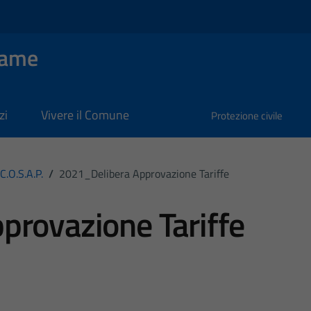
Dame
zi
Vivere il Comune
Protezione civile
C.O.S.A.P.
/
2021_Delibera Approvazione Tariffe
provazione Tariffe