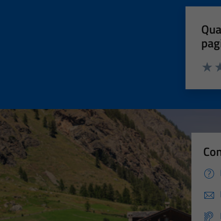
Qua
pag
Valut
Va
Con