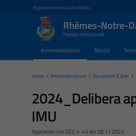
Vai ai contenuti
Vai al footer
Regione Autonoma Valle d'Aosta
Rhêmes-Notre-
Portale Istituzionale
Amministrazione
Novità
Servi
Home
/
Amministrazione
/
Documenti E Dati
/
2024_Delibera ap
IMU
Approvato con DCC n. 43 del 28.11.2023