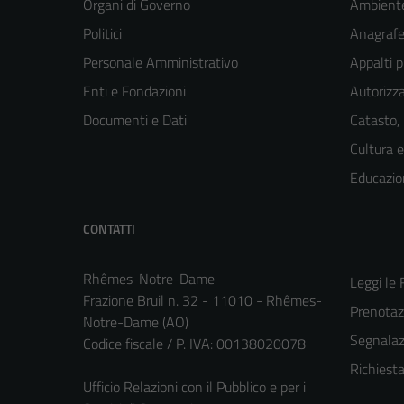
Organi di Governo
Ambient
Politici
Anagrafe 
Personale Amministrativo
Appalti p
Enti e Fondazioni
Autorizza
Documenti e Dati
Catasto,
Cultura 
Educazio
CONTATTI
Rhêmes-Notre-Dame
Leggi le
Frazione Bruil n. 32 - 11010 - Rhêmes-
Prenota
Notre-Dame (AO)
Segnalazi
Codice fiscale / P. IVA: 00138020078
Richiest
Ufficio Relazioni con il Pubblico e per i