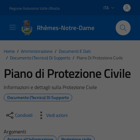
Vai ai contenuti
Vai al footer
ITA
Regione Autonoma Valle d'Aosta
Lingua attiva:
Rhêmes-Notre-Dame
Home
/
Amministrazione
/
Documenti E Dati
/
Documento (tecnico) Di Supporto
/
Piano Di Protezione Civile
Piano di Protezione Civile
Informazioni e dettagli sulla Protezione Civile
Documento (tecnico) Di Supporto
Condividi
Vedi azioni
Argomenti
Accesso all'informazione
Protezione civile