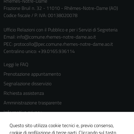
Rhêmes-Notre-Dame
per il
Frazione Bruil n. 32 - 11010 - Rhêmes-Notre-Dame (AO)
funzionamento
Codice fiscale / P. IVA: 00138020078
del sito e non
possono
Ufficio Relazioni con il Pubblico e per i Servizi di Segreteria
essere
Email:
info@comune.rhemes-notre-dame.ao.it
disabilitati.
PEC:
protocollo@pec.comune.rhemes-notre-dame.ao.it
Questi cookie
Centralino unico: +39.0165.936114
non raccolgono
informazioni
Leggi le FAQ
personali.
Prenotazione appuntamento
Segnalazione disservizio
Richiesta assistenza
Amministrazione trasparente
Informativa privacy
Cookie Policy
Questo sito utilizza cookie tecnici e, previo consenso,
Note legali
cookie di profilazione di terze parti. Cliccando sul tasto