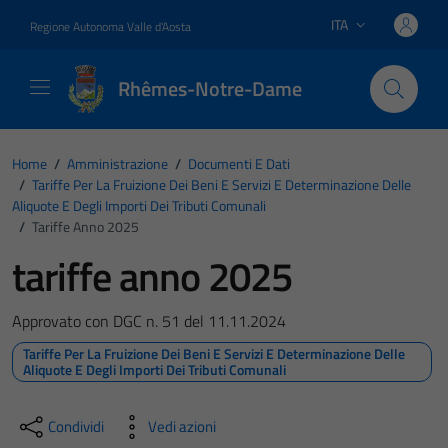
Vai ai contenuti
Vai al footer
ITA
Regione Autonoma Valle d'Aosta
Lingua attiva:
Rhêmes-Notre-Dame
Home
/
Amministrazione
/
Documenti E Dati
/
Tariffe Per La Fruizione Dei Beni E Servizi E Determinazione Delle
Aliquote E Degli Importi Dei Tributi Comunali
/
Tariffe Anno 2025
tariffe anno 2025
Approvato con DGC n. 51 del 11.11.2024
Tariffe Per La Fruizione Dei Beni E Servizi E Determinazione Delle
Aliquote E Degli Importi Dei Tributi Comunali
Condividi
Vedi azioni