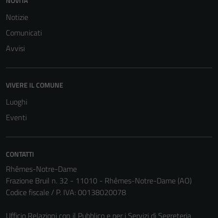
NOVITÀ
Notizie
Comunicati
Avvisi
VIVERE IL COMUNE
Luoghi
Eventi
CONTATTI
Tecnici
Rhêmes-Notre-Dame
Questi cookie
Frazione Bruil n. 32 - 11010 - Rhêmes-Notre-Dame (AO)
sono necessari
Codice fiscale / P. IVA: 00138020078
per il
funzionamento
Ufficio Relazioni con il Pubblico e per i Servizi di Segreteria