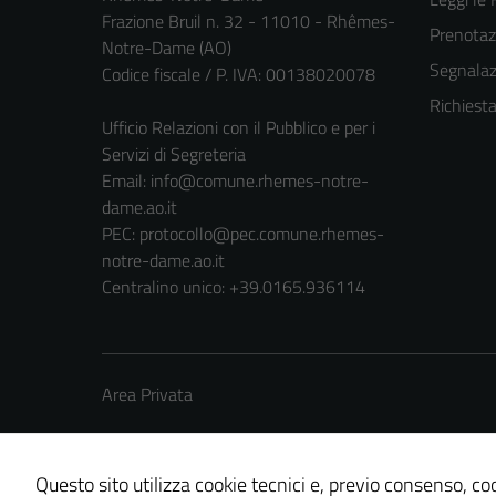
Frazione Bruil n. 32 - 11010 - Rhêmes-
Prenota
Notre-Dame (AO)
Segnalazi
Codice fiscale / P. IVA: 00138020078
Richiest
Ufficio Relazioni con il Pubblico e per i
Servizi di Segreteria
Email:
info@comune.rhemes-notre-
dame.ao.it
PEC:
protocollo@pec.comune.rhemes-
notre-dame.ao.it
Centralino unico: +39.0165.936114
Area Privata
Questo sito utilizza cookie tecnici e, previo consenso, coo