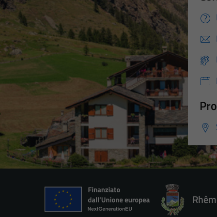
Pro
Rhêm