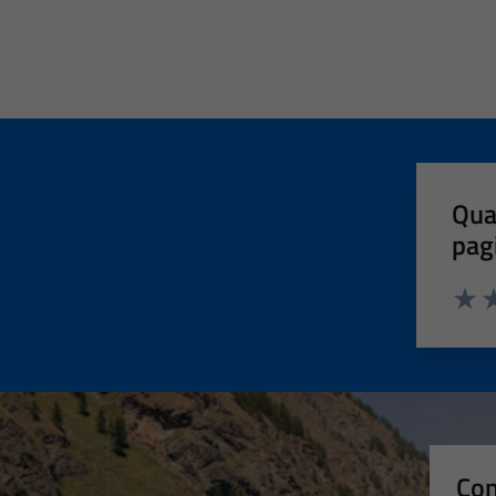
Qua
pag
Valut
Va
Con