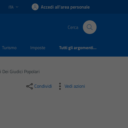
Accedi all'area personale
ITA
Lingua attiva:
Cerca
Turismo
Imposte
Tutti gli argomenti...
Dei Giudici Popolari
Condividi
Vedi azioni