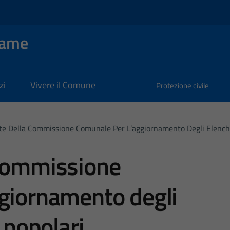
Dame
zi
Vivere il Comune
Protezione civile
te Della Commissione Comunale Per L’aggiornamento Degli Elenchi 
 commissione
ggiornamento degli
i popolari