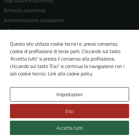
Segnalazione disservizio
Richiesta assistenza
Amministrazione trasparente
Informativa privacy
Cookie Policy
Questo sito utilizza cookie tecnici e, previo consenso,
Note legali
cookie di profilazione di terze parti. Cliccando sul tasto
'Accetta tutti' si presta il consenso alla profilazione,
Dichiarazione di accessibilità
cliccando sul tasto 'Esci' si continua la navigazione con i
Piano di miglioramento del sito
soli cookie tecnici.
Link alla cookie policy
Area Privata
Impostazioni
Esci
Accetta tutti
Credits: ©
Technical Design s.r.l.