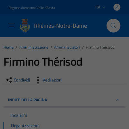
Vai ai contenuti
Vai al footer
ITA
Regione Autonoma Valle d'Aosta
Lingua attiva:
Rhêmes-Notre-Dame
Home
/
Amministrazione
/
Amministratori
/
Firmino Thérisod
Firmino Thérisod
Condividi
Vedi azioni
INDICE DELLA PAGINA
Incarichi
Organizzazioni