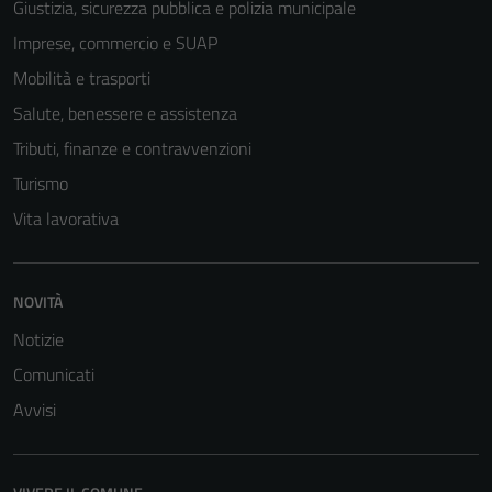
Giustizia, sicurezza pubblica e polizia municipale
Imprese, commercio e SUAP
Mobilità e trasporti
Salute, benessere e assistenza
Tributi, finanze e contravvenzioni
Turismo
Vita lavorativa
Tecnici
NOVITÀ
Questi cookie
sono necessari
Notizie
per il
Comunicati
funzionamento
del sito e non
Avvisi
possono
essere
disabilitati.