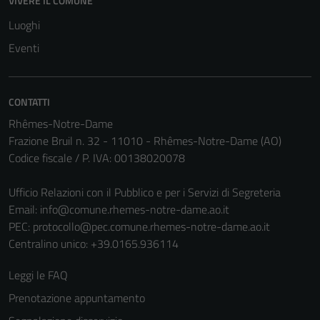
VIVERE IL COMUNE
Questi cookie
Luoghi
non raccolgono
Eventi
informazioni
personali.
CONTATTI
Rhêmes-Notre-Dame
Frazione Bruil n. 32 - 11010 - Rhêmes-Notre-Dame (AO)
Codice fiscale / P. IVA: 00138020078
Ufficio Relazioni con il Pubblico e per i Servizi di Segreteria
Email:
info@comune.rhemes-notre-dame.ao.it
PEC:
protocollo@pec.comune.rhemes-notre-dame.ao.it
Centralino unico: +39.0165.936114
Leggi le FAQ
Prenotazione appuntamento