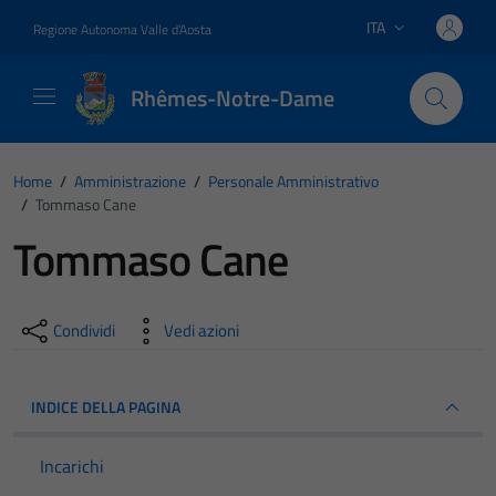
Vai ai contenuti
Vai al footer
ITA
Regione Autonoma Valle d'Aosta
Lingua attiva:
Rhêmes-Notre-Dame
Home
/
Amministrazione
/
Personale Amministrativo
/
Tommaso Cane
Tommaso Cane
Condividi
Vedi azioni
INDICE DELLA PAGINA
Incarichi