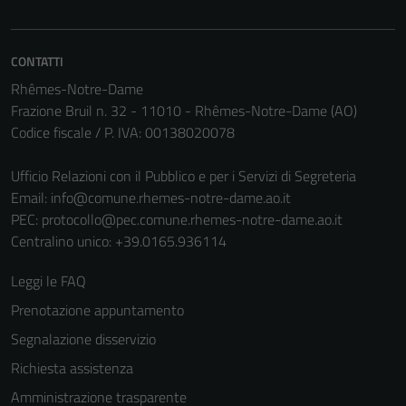
CONTATTI
Rhêmes-Notre-Dame
Frazione Bruil n. 32 - 11010 - Rhêmes-Notre-Dame (AO)
Codice fiscale / P. IVA: 00138020078
Ufficio Relazioni con il Pubblico e per i Servizi di Segreteria
Tecnici
Email:
info@comune.rhemes-notre-dame.ao.it
Questi cookie
PEC:
protocollo@pec.comune.rhemes-notre-dame.ao.it
sono necessari
Centralino unico: +39.0165.936114
per il
Leggi le FAQ
funzionamento
del sito e non
Prenotazione appuntamento
possono
Segnalazione disservizio
essere
Richiesta assistenza
disabilitati.
Questi cookie
Amministrazione trasparente