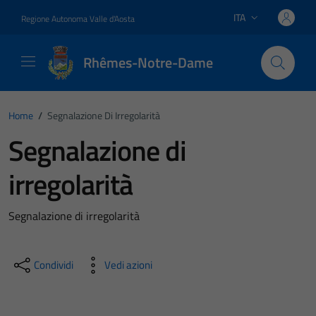
Vai ai contenuti
Vai al footer
ITA
Regione Autonoma Valle d'Aosta
Lingua attiva:
Rhêmes-Notre-Dame
Home
/
Segnalazione Di Irregolarità
Segnalazione di
irregolarità
Segnalazione di irregolarità
Condividi
Vedi azioni