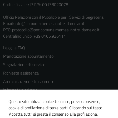
Codice fiscale / P. IVA: 00138020078
Ufficio Relazioni con il Pubblico e per i Servizi di Segreteria
Email:
info@comune.rhemes-notre-dame.ao.it
PEC:
protocollo@pec.comune.rhemes-notre-dame.ao.it
Centralino unico: +39.0165.936114
Leggi le FAQ
Prenotazione appuntamento
Segnalazione disservizio
Richiesta assistenza
Amministrazione trasparente
Informativa privacy
Tecnici
Cookie Policy
Questo sito utilizza cookie tecnici e, previo consenso,
Questi cookie
Note legali
cookie di profilazione di terze parti. Cliccando sul tasto
sono necessari
'Accetta tutti' si presta il consenso alla profilazione,
Dichiarazione di accessibilità
per il