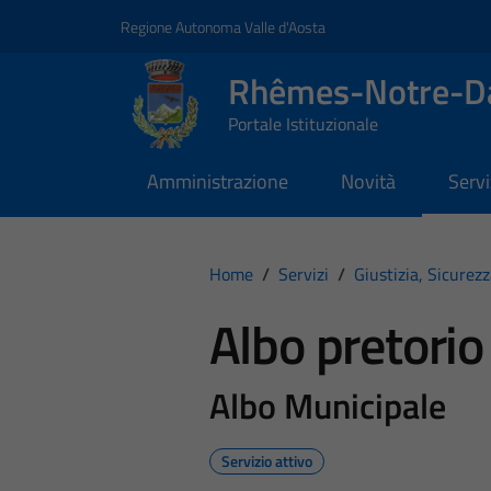
Vai ai contenuti
Vai al footer
Regione Autonoma Valle d'Aosta
Rhêmes-Notre-
Portale Istituzionale
Amministrazione
Novità
Servi
Home
/
Servizi
/
Giustizia, Sicurez
Albo pretorio
Albo Municipale
Servizio attivo