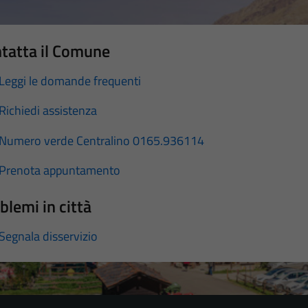
tatta il Comune
Leggi le domande frequenti
Richiedi assistenza
Numero verde Centralino 0165.936114
Prenota appuntamento
blemi in città
Segnala disservizio