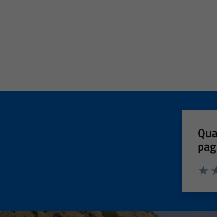
Qua
pag
Valut
Va