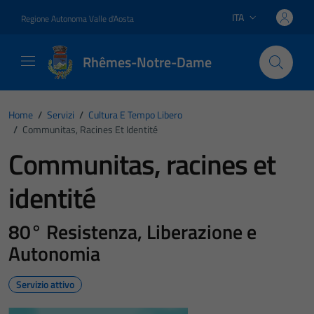
Vai ai contenuti
Vai al footer
ITA
Regione Autonoma Valle d'Aosta
Lingua attiva:
Rhêmes-Notre-Dame
Home
/
Servizi
/
Cultura E Tempo Libero
/
Communitas, Racines Et Identité
Communitas, racines et
identité
80° Resistenza, Liberazione e
Autonomia
Servizio attivo