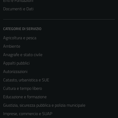
Enti e Fondazioni
Questi cookie
Documenti e Dati
sono necessari
per il
funzionamento
CATEGORIE DI SERVIZIO
del sito e non
Agricoltura e pesca
possono
essere
Ambiente
disabilitati.
Anagrafe e stato civile
Questi cookie
Appalti pubblici
non raccolgono
informazioni
Autorizzazioni
personali.
Catasto, urbanistica e SUE
Cultura e tempo libero
Educazione e formazione
Giustizia, sicurezza pubblica e polizia municipale
Imprese, commercio e SUAP