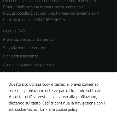
Ufficio Relazioni con il Pubblico e per i Servizi di Segreteria
Email:
info@comune.rhemes-notre-dame.ao.it
PEC:
protocollo@pec.comune.rhemes-notre-dame.ao.it
Centralino unico: +39.0165.936114
Tecnici
Leggi le FAQ
Questi cookie
Prenotazione appuntamento
sono necessari
Segnalazione disservizio
per il
Richiesta assistenza
funzionamento
del sito e non
Amministrazione trasparente
possono
Informativa privacy
essere
Cookie Policy
disabilitati.
Questo sito utilizza cookie tecnici e, previo consenso,
Questi cookie
Note legali
cookie di profilazione di terze parti. Cliccando sul tasto
non raccolgono
'Accetta tutti' si presta il consenso alla profilazione,
Dichiarazione di accessibilità
informazioni
cliccando sul tasto 'Esci' si continua la navigazione con i
Piano di miglioramento del sito
personali.
soli cookie tecnici.
Link alla cookie policy