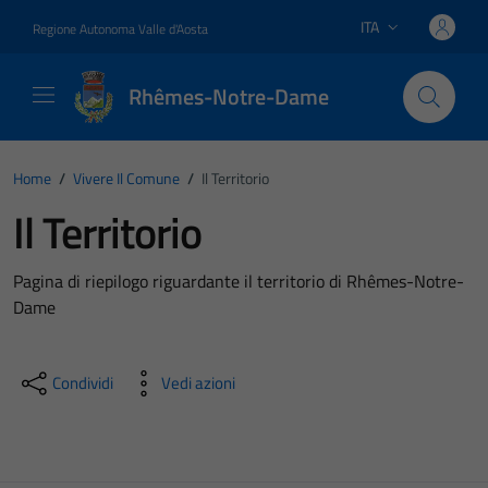
Vai ai contenuti
Vai al footer
ITA
Regione Autonoma Valle d'Aosta
Lingua attiva:
Rhêmes-Notre-Dame
Home
/
Vivere Il Comune
/
Il Territorio
Il Territorio
Pagina di riepilogo riguardante il territorio di Rhêmes-Notre-
Dame
Condividi
Vedi azioni