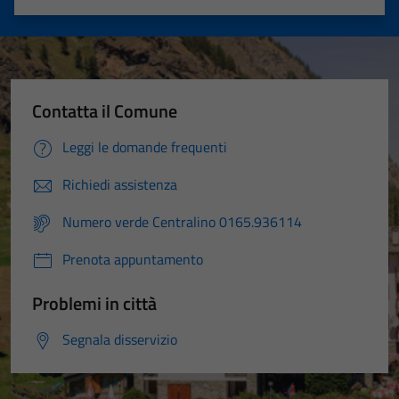
Valuta 1 stelle su 5
Valuta 2 stelle su 5
Valuta 3 stelle su 5
Valuta 4 stelle su 5
Valuta 5 stelle su 5
Contatta il Comune
Leggi le domande frequenti
Richiedi assistenza
Numero verde Centralino 0165.936114
Prenota appuntamento
Problemi in città
Segnala disservizio