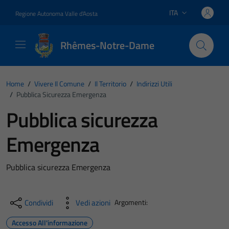
Vai ai contenuti
Vai al footer
ITA
Regione Autonoma Valle d'Aosta
Lingua attiva:
Rhêmes-Notre-Dame
Home
/
Vivere Il Comune
/
Il Territorio
/
Indirizzi Utili
/
Pubblica Sicurezza Emergenza
Pubblica sicurezza
Emergenza
Pubblica sicurezza Emergenza
Condividi
Vedi azioni
Argomenti:
Accesso All'informazione